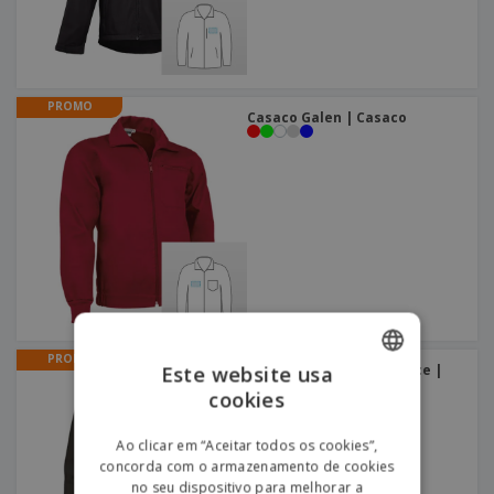
PROMO
Casaco Galen | Casaco
PROMO
Forro Polar Senhora Glace |
Este website usa
Casaco Polar Senhora
cookies
ENGLISH
PORTUGUESE
Ao clicar em “Aceitar todos os cookies”,
concorda com o armazenamento de cookies
SPANISH
no seu dispositivo para melhorar a