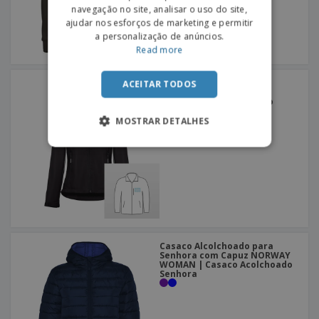
navegação no site, analisar o uso do site,
ajudar nos esforços de marketing e permitir
a personalização de anúncios.
Read more
SoftShell com capuz
ACEITAR TODOS
removível para Senhora
ZAGREB WOMEN | Casaco
Impermeável com Capuz
Senhora
MOSTRAR DETALHES
Casaco Alcolchoado para
Senhora com Capuz NORWAY
WOMAN | Casaco Acolchoado
Senhora