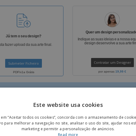
Etiquetas para
Revi
Malas e Mochilas
Impressoras
Cat
Quer um design personalizad
Já tem o seu design?
Indique as suas ideias e a nossa eq
design desenvolve a sua arte fin
ta fazer upload da sua arte final.
Contratar um Designer
Submeter Ficheiro
por apenas
19,99 €
PDF/x1a Grátis
Este website usa cookies
ENGL
r em “Aceitar todos os cookies”, concorda com o armazenamento de cooki
POR
vo para melhorar a navegação no site, analisar o uso do site, ajudar nos e
marketing e permitir a personalização de anúncios.
IS
GRÁTIS
SPAN
Read more