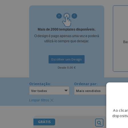
Íman
Lonas
Mais de 2000 templates disponíveis.
O design é pago apenas uma vez e poderá
utilizá-lo sempre que desejar.
Bas
Escolher um Design
Desde 0,00 €
Orientação:
Ordenar por:
Ver todos
Mais vendidos
Limpar filtros
Ao clica
dispositi
GRÁTIS
GRÁT