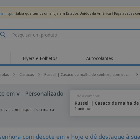
imir.pt
. Sabia que temos uma loja em Estados Unidos da América ? Faça as suas 
Flyers e Folhetos
Autocolantes
Des
Tendências
Novos Produtos
Pro
solas
>
Casacos
>
Russell | Casaco de malha de senhora com decote em v
>
Bandeiras, Estandartes
Roll-up
T-Sh
e Guiões
Equipamentos e
Roll-ups
Bor
e em v - Personalizado
Artigos para serviços
Está a comprar
de alimentação
Entregas domicílio e
Descartáveis
Ativ
takeaway
Autocolantes, Vinis e
1 unidade
Relógios de pulso
Trab
em v e comunique a sua marca
Cartazes
Camisolas
Taças e Troféus
Cai
Pre
Expositores
Medalhas
Per
senhora com decote em v hoje e dê destaque à su
Posters
Comida e Doces
Pro