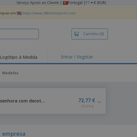
Serviço Apoio ao Cliente
|
Portugal |
PT
€ (EUR)
compras em
https://www.360onlineprint.com
Carrinho
(0)
Entrar / Registar
Logótipo à Medida
taques e
moções
Modelos
irts e Pólos
dados
idades ao Ar Livre
72,77 €
Russell | Casaco de malha de senhora com decote em v
77,77 €
alhar de casa
xas de Expedição
ndas
sonalizadas
a empresa
dutos ecológicos