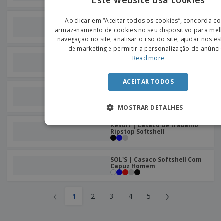
ENGLIS
Result | Casaco Softshell
Ao clicar em “Aceitar todos os cookies”, concorda c
para Impressão
PORTU
armazenamento de cookies no seu dispositivo para mel
+
3
navegação no site, analisar o uso do site, ajudar nos e
SPANIS
de marketing e permitir a personalização de anúnci
SOL'S | Casaco Softshell de
Read more
Inverno Homem
ACEITAR TODOS
SOL'S | Casaco Unissexo Com
Fecho E Forro Em Sherpa
MOSTRAR DETALHES
Result | Casaco de trabalho
Ripstop Softshell
SOL'S | Casaco Softshell Com
Capuz Homem
‹
›
1
2
3
4
5