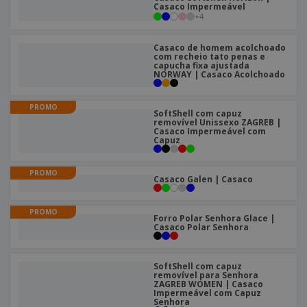
e
s
Casaco Impermeável
s
i
e
+
4
i
t
o
s
E
t
u
s
c
m
o
á
Casaco de homem acolchoado
r
b
r
com recheio tato penas e
r
i
capucha fixa ajustada
a
e
i
NORWAY | Casaco Acolchoado
C
t
l
s
o
o
ó
a
m
r
m
PROMO
p
SoftShell com capuz
i
e
T
removível Unissexo ZAGREB |
r
o
n
Casaco Impermeável com
o
e
Capuz
t
d
p
o
o
o
Entrar /
s
PROMO
r
Casaco Galen | Casaco
Registar
o
T
s
e
p
m
PROMO
Serviço
Forro Polar Senhora Glace |
r
a
Apoio
Casaco Polar Senhora
o
ao
d
Cliente
u
SoftShell com capuz
t
removível para Senhora
o
ZAGREB WOMEN | Casaco
Impermeável com Capuz
s
Senhora