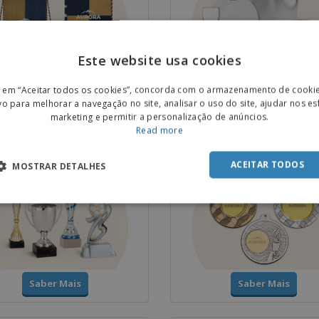
Este website usa cookies
ENGL
Saber Mais
Saber Mais
r em “Aceitar todos os cookies”, concorda com o armazenamento de cooki
POR
vo para melhorar a navegação no site, analisar o uso do site, ajudar nos e
marketing e permitir a personalização de anúncios.
SPAN
Read more
 e Troféus
Medalhas
ACEITAR TODOS
MOSTRAR DETALHES
Saber Mais
Saber Mais