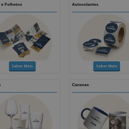
 e Folhetos
Autocolantes
Saber Mais
Saber Mais
s
Canecas