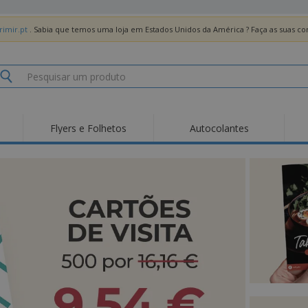
imir.pt
. Sabia que temos uma loja em Estados Unidos da América ? Faça as suas 
Flyers e Folhetos
Autocolantes
Des
Tendências
Novos Produtos
Pro
Bandeiras, Estandartes
Roll-up
T-Sh
e Guiões
Equipamentos e
Roll-ups
Bor
Artigos para serviços
de alimentação
Entregas domicílio e
Descartáveis
Ativ
takeaway
Autocolantes, Vinis e
Relógios de pulso
Trab
Cartazes
Camisolas
Taças e Troféus
Cai
Pre
Expositores
Medalhas
Per
Posters
Comida e Doces
Pro