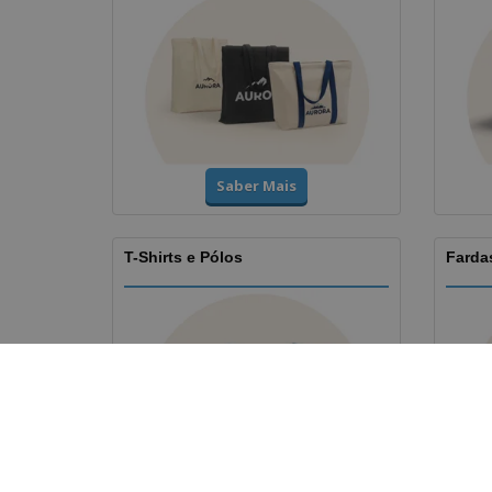
Saber Mais
T-Shirts e Pólos
Fardas