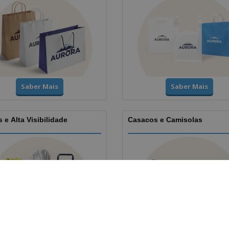
Saber Mais
Saber Mais
 e Alta Visibilidade
Casacos e Camisolas