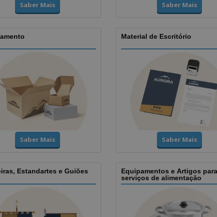
Saber Mais
Saber Mais
amento
Material de Escritório
Saber Mais
Saber Mais
iras, Estandartes e Guiões
Equipamentos e Artigos par
serviços de alimentação