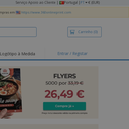
Serviço Apoio ao Cliente
|
Portugal |
PT
€ (EUR)
compras em
https://www.360onlineprint.com
Carrinho
(0)
Entrar / Registar
Logótipo à Medida
taques e
moções
irts e Pólos
dados
idades ao Ar Livre
alhar de casa
xas de Expedição
ndas
sonalizadas
dutos ecológicos