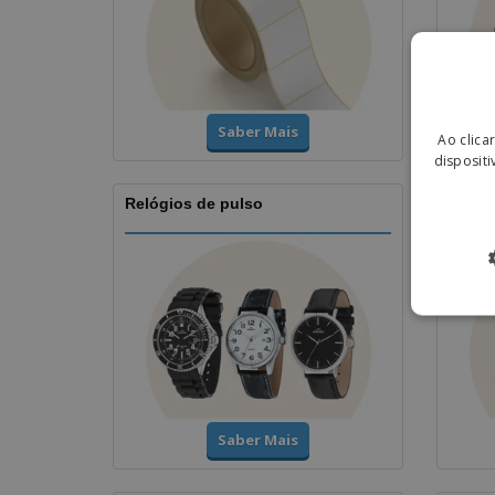
Saber Mais
Ao clica
dispositi
Relógios de pulso
Taças
Saber Mais