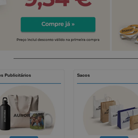
Etiquetas para
Revi
Malas e Mochilas
Impressoras
Cat
s Publicitários
Sacos