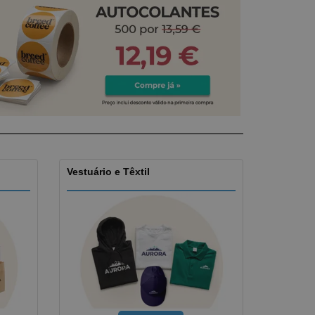
stas, Livros e
alogos
Vestuário e Têxtil