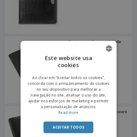
Pasta para documentos de
microfibra
Este website usa
cookies
ENGLISH
PORTUGUESE
Ao clicar em “Aceitar todos os cookies”,
concorda com o armazenamento de cookies
SPANISH
no seu dispositivo para melhorar a
navegação no site, analisar o uso do site,
ajudar nos esforços de marketing e permitir
a personalização de anúncios.
Pasta de congressos de couro
Read more
ACEITAR TODOS