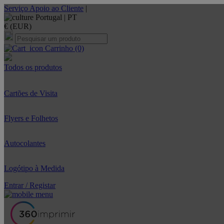
Serviço Apoio ao Cliente
|
Portugal |
PT
€ (EUR)
Carrinho
(0)
Todos os produtos
Cartões de Visita
Flyers e Folhetos
Autocolantes
Logótipo à Medida
Entrar / Registar