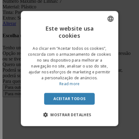
Número Máximo de Linhas:
7
Material:
Plástico
Tinta:
Preto
Extras:
Sem extra
Alterar
Este website usa
cookies
ENGLISH
Escolha uma opção
PORTUGUESE
Tenho um Design
Ao clicar em “Aceitar todos os cookies”,
Opção recomendada se já tiver um ficheiro pronto para impressão
concorda com o armazenamento de cookies
SPANISH
ou se tiver um produto impresso e pretender replicá-lo.
no seu dispositivo para melhorar a
Quero um Design Novo
navegação no site, analisar o uso do site,
Poderá selecionar um dos Templates já prontos ou, se desejar,
ajudar nos esforços de marketing e permitir
poderá solicitar um Design Personalizado.
a personalização de anúncios.
Para quem está a solicitar o Serviço de Design?
Read more
Para outra pessoa
Para mim
ACEITAR TODOS
MOSTRAR DETALHES