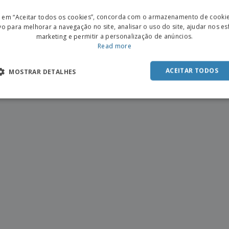
ENGL
r em “Aceitar todos os cookies”, concorda com o armazenamento de cooki
POR
vo para melhorar a navegação no site, analisar o uso do site, ajudar nos e
marketing e permitir a personalização de anúncios.
SPAN
Read more
ACEITAR TODOS
MOSTRAR DETALHES