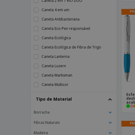
Caneta 2 em 1 RIO DUO
Caneta 4 em um
PR
Caneta Antibacteriana
Caneta Eco-Pen responsável
Caneta Ecológica
Caneta Ecológica de Fibra de Trigo
Caneta Lanterna
Caneta Luzern
Caneta Marksman
Caneta Multicor
Caneta PLA CARTOON COLOURED
Esfe
desl
Tipo de Material
aca
Caneta Parker™
Borracha
Caneta Stylus Deluxe
Caneta Stylus em alumínio NEGRITO
Fibras Naturais
PR
Caneta Tinta Permanente Parker™
Madeira