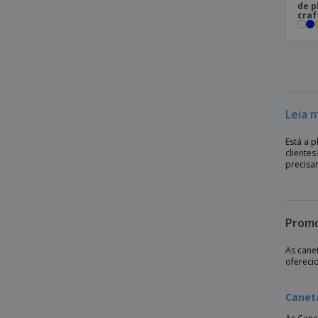
de p
craf
Caneta esfera bloco notas BLOQUERO
PLUS
Caneta esferográfica Antibact.
BLANQUITO CLEAN
Caneta esferográfica jotter - Parker™
Caneta metálica X8
Leia 
Caneta metalizada com ponteira touch
Está a 
Caneta multifunções
cliente
precisa
Caneta natura
Caneta rotativa de plástico
Caneta stylus com 3 núcleos MULTIPEN
Promo
Caneta stylus de metal fino
As cane
Caneta toque suave X3
ofereci
Canetas com tinta a água - 12 un.
Caneta
Conj. caneta e cad. A5 cortiça SUBER SET