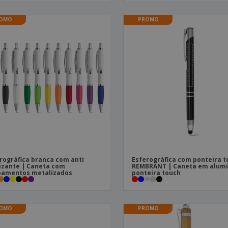
OMO
PROMO
rográfica branca com anti
Esferográfica com ponteira 
izante | Caneta com
REMBRANT | Caneta em alumí
bamentos metalizados
ponteira touch
OMO
PROMO