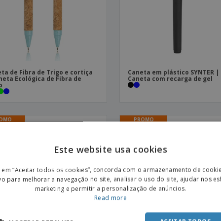
ta de Fibra de Trigo e cortiça
Caneta em plástico SYNTER |
neta Ecológica de Fibra de
Caneta com recarga de gel
o
OMO
PROMO
Este website usa cookies
ENGL
r em “Aceitar todos os cookies”, concorda com o armazenamento de cooki
POR
vo para melhorar a navegação no site, analisar o uso do site, ajudar nos e
marketing e permitir a personalização de anúncios.
SPAN
Read more