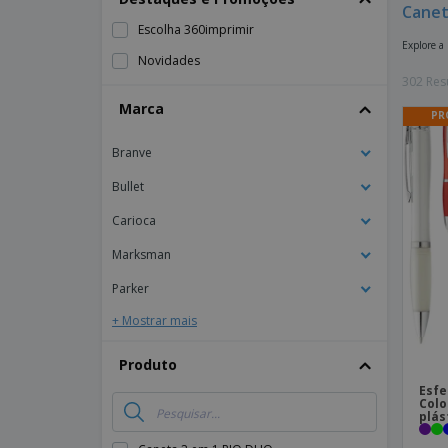
Canet
Escolha 360imprimir
Explore a
Novidades
302 Res
Marca
PR
Branve
Bullet
Carioca
Marksman
Parker
+ Mostrar mais
Produto
Esfe
Colo
plás