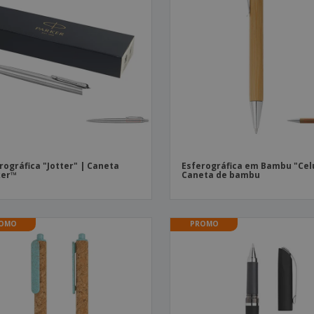
rográfica "Jotter" | Caneta
Esferográfica em Bambu "Cel
ker™
Caneta de bambu
OMO
PROMO