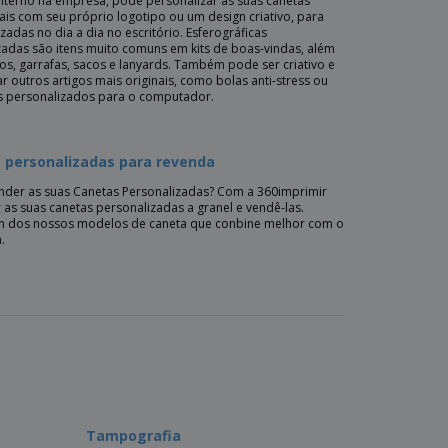
interno na empresa, pode personalizar as suas canetas
ais com seu próprio logotipo ou um design criativo, para
izadas no dia a dia no escritório. Esferográficas
zadas são itens muito comuns em kits de boas-vindas, além
s, garrafas, sacos e lanyards. Também pode ser criativo e
r outros artigos mais originais, como bolas anti-stress ou
s personalizados para o computador.
 personalizadas para revenda
nder as suas Canetas Personalizadas? Com a 360imprimir
 as suas canetas personalizadas a granel e vendê-las.
m dos nossos modelos de caneta que conbine melhor com o
.
Tampografia