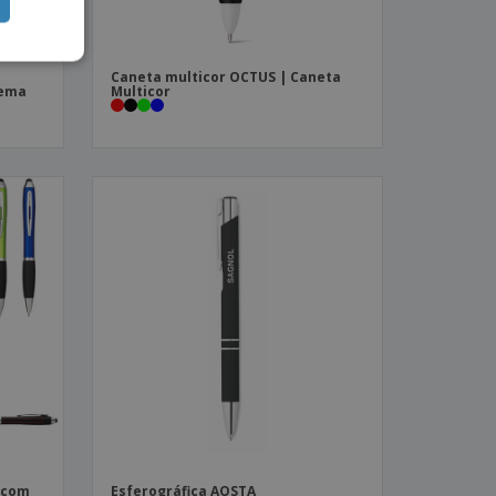
|
Caneta multicor OCTUS | Caneta
tema
Multicor
a com
Esferográfica AOSTA