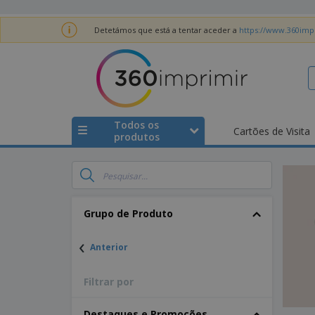
Detetámos que está a tentar aceder a
https://www.360impr
Todos os
Cartões de Visita
produtos
Grupo de Produto
‹
Anterior
Filtrar por
Destaques e Promoções