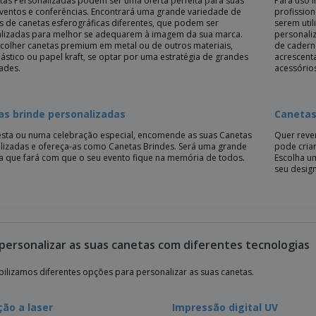
tas Personalizadas podem ser uma oferta perfeita para suas
Para uso 
 eventos e conferências. Encontrará uma grande variedade de
profission
 de canetas esferográficas diferentes, que podem ser
serem util
lizadas para melhor se adequarem à imagem da sua marca.
personali
colher canetas premium em metal ou de outros materiais,
de caderno
ástico ou papel kraft, se optar por uma estratégia de grandes
acrescenta
ades.
acessório
as brinde personalizadas
Canetas
sta ou numa celebração especial, encomende as suas Canetas
Quer reve
lizadas e ofereça-as como Canetas Brindes. Será uma grande
pode criar
a que fará com que o seu evento fique na memória de todos.
Escolha u
seu design
personalizar as suas canetas com diferentes tecnologias
bilizamos diferentes opções para personalizar as suas canetas.
ão a laser
Impressão digital UV