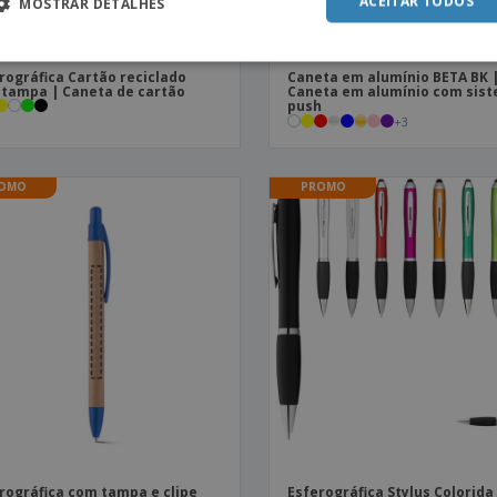
ACEITAR TODOS
MOSTRAR DETALHES
rográfica Cartão reciclado
Caneta em alumínio BETA BK 
tampa | Caneta de cartão
Caneta em alumínio com sis
push
+
3
OMO
PROMO
rográfica com tampa e clipe
Esferográfica Stylus Colorid