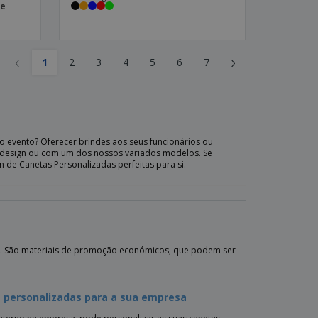
de
‹
›
1
2
3
4
5
6
7
 evento? Oferecer brindes aos seus funcionários ou
o design ou com um dos nossos variados modelos. Se
n de Canetas Personalizadas perfeitas para si.
a. São materiais de promoção económicos, que podem ser
 personalizadas para a sua empresa