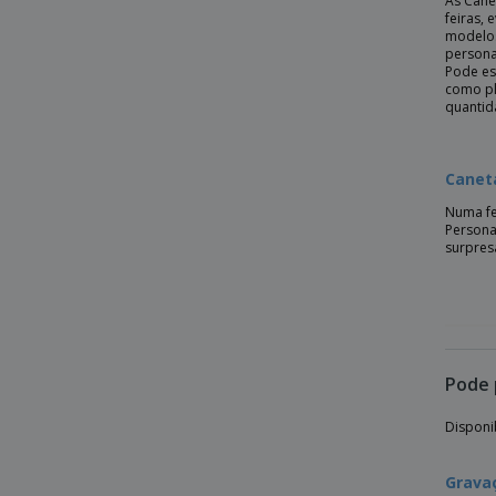
As Cane
Conjunto com Caneta e Bolsa
feiras,
modelos
Conjunto de Canetas
persona
Pode es
Conjunto de canetas de luxo Swiss Peak
como pl
quantid
Conjunto de escrita de bambú
Conjunto de escrita de madeira
Canet
Conjunto de esferográfica ALUCOLOR
Numa fe
Esferográfica
Persona
surpres
Esferográfica 3 em 1 ABS
Esferográfica AOSTA
Esferográfica CORVINA
Esferográfica Riocolor ABS RIOCOLOUR
Pode 
Esferográfica Urban - Parker™
Esferográfica aluminio
Disponi
Esferografica antibacteriana RIO CLEAN
Gravaç
Esferográfica bambu SUMATRA