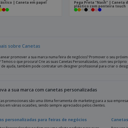
lástico | Caneta em papel
Pega Preta "Nash" | Caneta 
t
plástico com ponteira touch
mais sobre Canetas
planear promover a sua marca numa feira de negócios? Promover o seu próximo
s? Temos o que procura! Crie as suas Canetas Personalizadas, com seu própri
r de ajuda, também pode contratar um designer profissional para criar o desig
va a sua marca com canetas personalizadas
tas promocionais são uma ótima ferramenta de marketing para a sua empres
dos em várias ocasiões, sendo sempre apreciados pelos clientes.
s personalizadas para feiras de negócios
Canetas