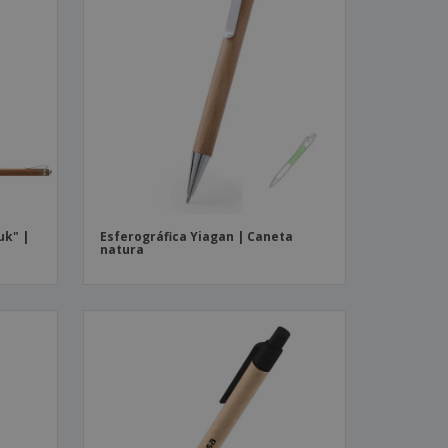
uk" |
Esferográfica Yiagan | Caneta
natura