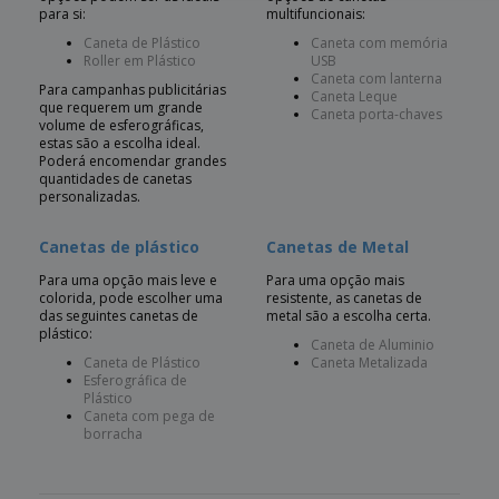
para si:
multifuncionais:
Caneta de Plástico
Caneta com memória
Roller em Plástico
USB
Caneta com lanterna
Para campanhas publicitárias
Caneta Leque
que requerem um grande
Caneta porta-chaves
volume de esferográficas,
estas são a escolha ideal.
Poderá encomendar grandes
quantidades de canetas
personalizadas.
Canetas de plástico
Canetas de Metal
Para uma opção mais leve e
Para uma opção mais
colorida, pode escolher uma
resistente, as canetas de
das seguintes canetas de
metal são a escolha certa.
plástico:
Caneta de Aluminio
Caneta de Plástico
Caneta Metalizada
Esferográfica de
Plástico
Caneta com pega de
borracha