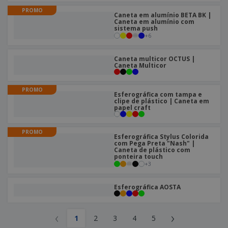
PROMO
Caneta em alumínio BETA BK |
Caneta em alumínio com
sistema push
+
6
Caneta multicor OCTUS |
Caneta Multicor
PROMO
Esferográfica com tampa e
clipe de plástico | Caneta em
papel craft
PROMO
Esferográfica Stylus Colorida
com Pega Preta "Nash" |
Caneta de plástico com
ponteira touch
+
3
Esferográfica AOSTA
‹
›
1
2
3
4
5