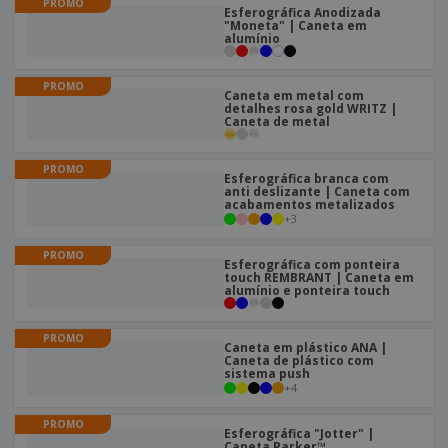
PROMO
e
s
s
Esferográfica Anodizada
i
e
"Moneta" | Caneta em
i
t
o
alumínio
s
E
t
u
s
c
m
o
á
r
b
r
r
PROMO
i
Caneta em metal com
a
e
i
detalhes rosa gold WRITZ |
C
t
l
s
o
Caneta de metal
o
ó
a
m
r
m
p
i
e
PROMO
T
Esferográfica branca com
r
o
n
anti deslizante | Caneta com
o
e
acabamentos metalizados
t
d
p
+
3
o
o
o
Entrar /
s
r
PROMO
Registar
Esferográfica com ponteira
o
T
touch REMBRANT | Caneta em
s
e
alumínio e ponteira touch
p
m
Serviço
r
a
Apoio
PROMO
o
ao
Caneta em plástico ANA |
d
Caneta de plástico com
Cliente
sistema push
u
+
4
t
o
PROMO
s
Esferográfica "Jotter" |
Caneta Parker™