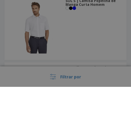
SOL'S | Camisa Popelina de
Manga Curta Homem
Russell Europe | Camisa
oxford
Filtrar por