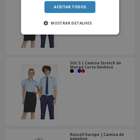
ACEITAR TODOS
MOSTRAR DETALHES
SOL'S | Camisa Stretch de
Manga Curta Senhora
Russell Europe | Camisa de
popeline