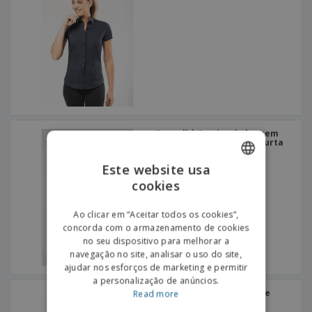
Russell | Camisa de homem
em popeline de manga curta
Este website usa
cookies
ENGLISH
PORTUGUESE
Ao clicar em “Aceitar todos os cookies”,
concorda com o armazenamento de cookies
SPANISH
no seu dispositivo para melhorar a
navegação no site, analisar o uso do site,
ajudar nos esforços de marketing e permitir
a personalização de anúncios.
SOL'S | Camisa Stretch de
Read more
Manga Curta Homem