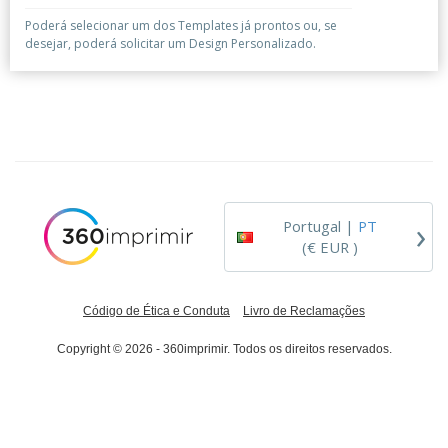
e
s
s
i
e
Poderá selecionar um dos Templates já prontos ou, se
i
t
o
s
E
desejar, poderá solicitar um Design Personalizado.
t
u
s
c
m
o
á
r
b
r
r
i
a
e
i
C
t
l
s
o
o
ó
a
m
r
m
p
i
e
T
r
o
n
o
e
t
d
p
›
o
Portugal |
PT
o
o
Entrar /
(€ EUR )
s
r
Registar
o
T
s
e
p
m
Serviço
Código de Ética e Conduta
Livro de Reclamações
r
a
Apoio
o
ao
Copyright © 2026 - 360imprimir. Todos os direitos reservados.
d
Cliente
u
t
o
s