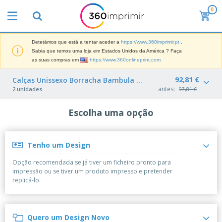
0
O
s
M
a
Detetámos que está a tentar aceder a
https://www.360imprimir.pt
.
M
i
Sabia que temos uma loja em Estados Unidos da América ? Faça
a
s
as suas compras em
https://www.360onlineprint.com
t
V
e
e
B
92,81 €
Calças Unissexo Borracha Bambula Com Cordão Exterior
r
n
r
i
antes:
2 unidades
97,81 €
d
i
a
i
n
i
d
D
Escolha uma opção
d
s
o
i
e
d
s
s
s
e
p
P
M
M
Tenho um Design
l
u
a
a
a
b
r
t
Opção recomendada se já tiver um ficheiro pronto para
y
l
k
e
impressão ou se tiver um produto impresso e pretender
s
i
S
e
r
replicá-lo.
e
c
a
t
i
E
i
c
i
a
x
t
o
n
l
p
V
á
s
g
d
Quero um Design Novo
o
e
r