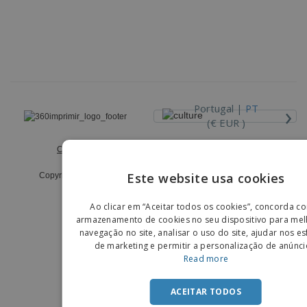
›
Portugal |
PT
(€ EUR )
Código de Ética e Conduta
Livro de Reclamações
Este website usa cookies
Copyright © 2026 - 360imprimir. Todos os direitos reservados.
ENGLIS
Ao clicar em “Aceitar todos os cookies”, concorda c
PORTU
armazenamento de cookies no seu dispositivo para mel
navegação no site, analisar o uso do site, ajudar nos e
SPANIS
de marketing e permitir a personalização de anúnci
Read more
ACEITAR TODOS