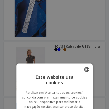
SOL'S | Calças de 7/8 Senhora
Este website usa
cookies
ENGLISH
PORTUGUESE
Ao clicar em “Aceitar todos os cookies”,
concorda com o armazenamento de cookies
SPANISH
no seu dispositivo para melhorar a
SOL'S | Calças Homem
navegação no site, analisar o uso do site,