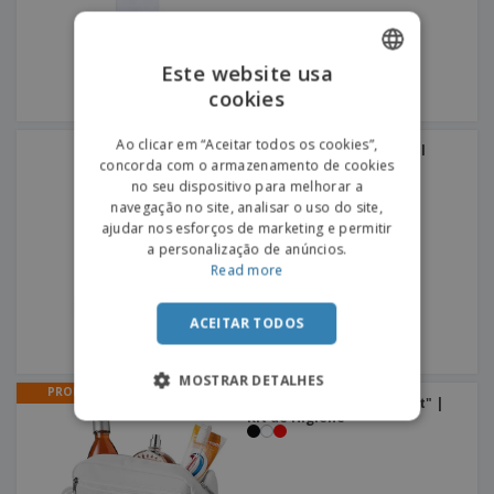
Este website usa
cookies
ENGLISH
PORTUGUESE
Ao clicar em “Aceitar todos os cookies”,
Gel Hidroalcoólico Bradul
concorda com o armazenamento de cookies
SPANISH
no seu dispositivo para melhorar a
navegação no site, analisar o uso do site,
ajudar nos esforços de marketing e permitir
a personalização de anúncios.
Read more
ACEITAR TODOS
MOSTRAR DETALHES
PROMO
Bolsa de Higiene "Transit" |
Kit de Higiene