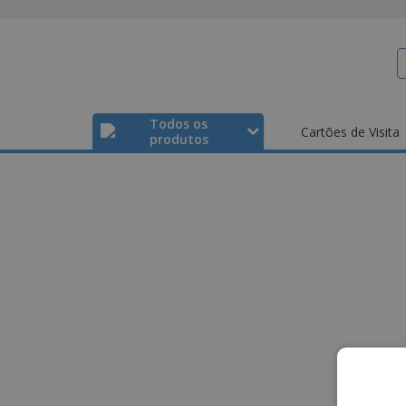
Todos os
Cartões de Visita
produtos