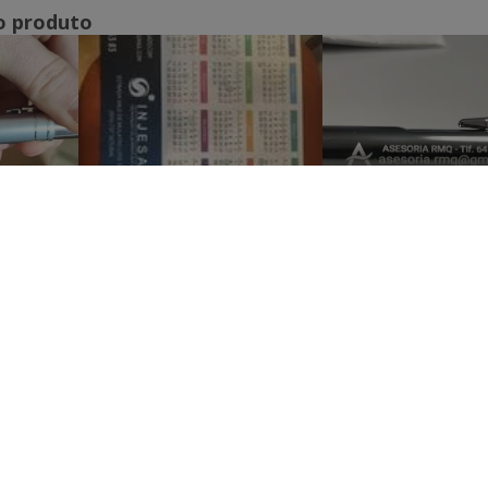
o produto
Mostrar todas as avaliações
 NÓS
APOIO AO CLIENTE
somos
Serviço Apoio ao Cliente
ras
A minha conta
Gerir encomendas