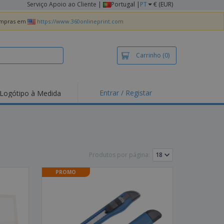
Serviço Apoio ao Cliente
|
Portugal |
PT
€ (EUR)
compras em
https://www.360onlineprint.com
Carrinho
(0)
Entrar / Registar
Logótipo à Medida
Produtos por página:
PROMO