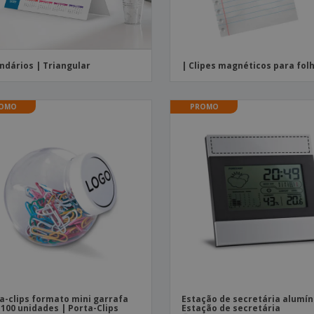
ndários | Triangular
| Clipes magnéticos para fol
OMO
PROMO
a-clips formato mini garrafa
Estação de secretária alumín
100 unidades | Porta-Clips
Estação de secretária