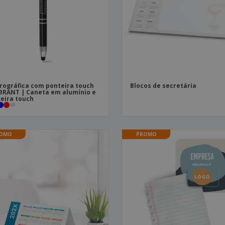
rográfica com ponteira touch
Blocos de secretária
RANT | Caneta em alumínio e
eira touch
OMO
PROMO