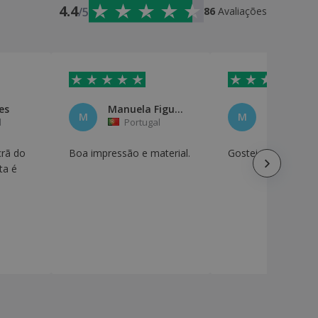
4.4
/5
86
Avaliações
es
Manuela Figueiredo
Marta Per
M
M
l
Portugal
Portuga
crã do
Boa impressão e material.
Gostei muito, ficou
ta é