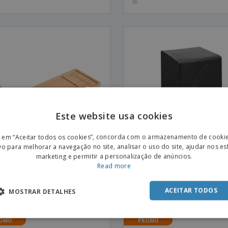
Este website usa cookies
ENGL
r em “Aceitar todos os cookies”, concorda com o armazenamento de cooki
POR
vo para melhorar a navegação no site, analisar o uso do site, ajudar nos e
marketing e permitir a personalização de anúncios.
SPAN
Read more
nizador em bambu e ABS
Candeeiro com 18 LED's com
 | Organizador de secretária
coluna em ABS | Candeeiro d
Secretária com Coluna
ACEITAR TODOS
MOSTRAR DETALHES
OMO
PROMO