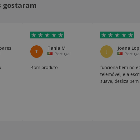
is gostaram
oares
Tania M
Joana Lop
T
J
l
Portugal
Portuga
o
Bom produto
funciona bem no e
telemóvel, e a escri
suave, desliza bem.