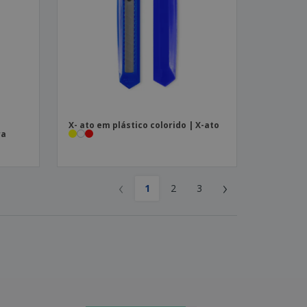
X- ato em plástico colorido | X-ato
ra
‹
›
1
2
3