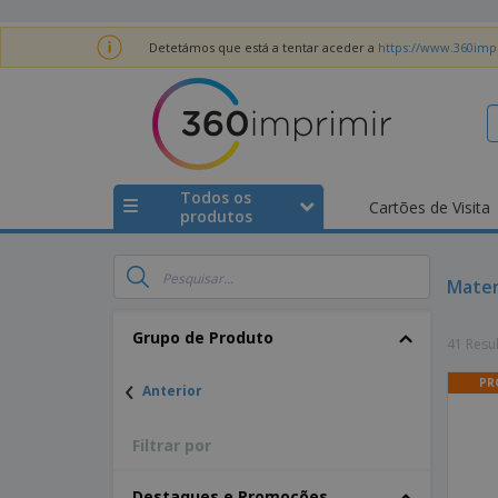
Detetámos que está a tentar aceder a
https://www.360impr
Todos os
Cartões de Visita
produtos
Materi
Grupo de Produto
41 Resu
‹
PR
Anterior
Filtrar por
Destaques e Promoções