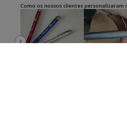
Como os nossos clientes personalizaram 
COMO FUNCIONA
SOBRE
Submeta o seu design
Quem 
Use os nossos templates
Carrei