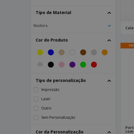
Estação Metereológica
Tipo de Material
Estação de secretária
Mini conjunto 4 lápis de cor PETIT ABIGAIL
Madeira
Cale
Organizador de secretária
Cor do Produto
Porta-Clips
PR
X-ato
Tipo de personalização
Impressão
Laser
Outro
Sem Personalização
Port
Cor da Personalização
com 