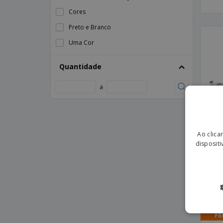
Cores
Preto e Branco
Uma Cor
Quantidade
a
Ao clica
dispositi
Orga
MOTT
PR