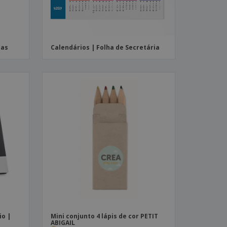
has
Calendários | Folha de Secretária
io |
Mini conjunto 4 lápis de cor PETIT
ABIGAIL