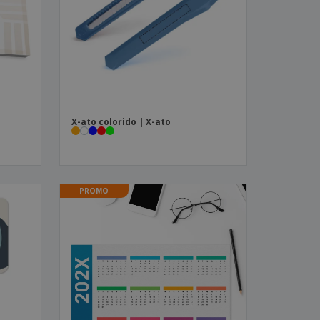
X-ato colorido | X-ato
PROMO