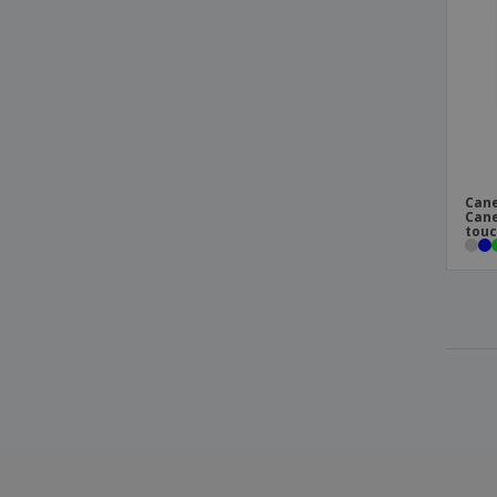
Cane
Cane
tou