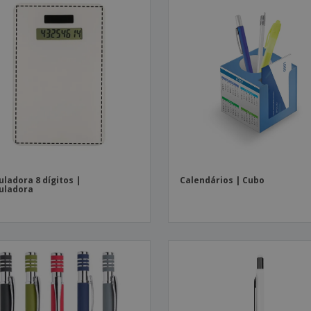
uladora 8 dígitos |
Calendários | Cubo
uladora