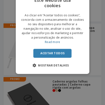
Este website usa
cookies
ENGLISH
PORTUGUESE
Ao clicar em “Aceitar todos os cookies”,
concorda com o armazenamento de cookies
SPANISH
no seu dispositivo para melhorar a
PROMO
Bloco de Notas A5 com Capa
navegação no site, analisar o uso do site,
Dura "Classic" | Caderno em
ajudar nos esforços de marketing e permitir
pele sintética
+
4
a personalização de anúncios.
Read more
ACEITAR TODOS
MOSTRAR DETALHES
PROMO
Caderno argolas folhas
pautadas | Caderno capa
rígida com argolas