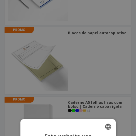
PROMO
Blocos de papel autocopiativo
PROMO
Caderno A5 folhas lisas com
bolso | Caderno capa rígida
+
4