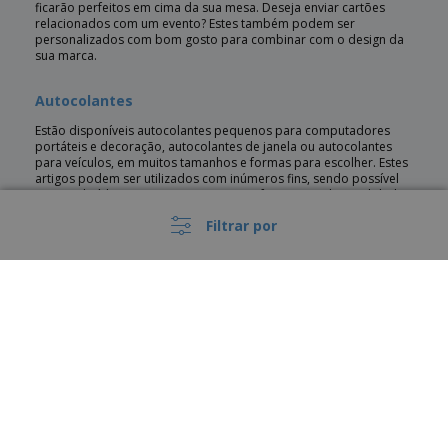
ficarão perfeitos em cima da sua mesa. Deseja enviar cartões
relacionados com um evento? Estes também podem ser
personalizados com bom gosto para combinar com o design da
sua marca.
Autocolantes
Estão disponíveis autocolantes pequenos para computadores
portáteis e decoração, autocolantes de janela ou autocolantes
para veículos, em muitos tamanhos e formas para escolher. Estes
artigos podem ser utilizados com inúmeros fins, sendo possível
personalizá-los com imagens a cores e frases, em alta qualidade
e a baixo custo.
Filtrar por
Carimbos
É um equipamento de escritório elegante, profissional e funcional.
Os carimbos são essenciais para firmar documentos de forma
rápida e eficiente e assim endereçar envelopes ou cartas,
permitindo adicionar o seu logótipo a qualquer documento.
Personalize o seu carimbo com palavras ou um logótipo à sua
escolha.
›
Material de escrita
Portugal |
PT
(€ EUR )
Existe uma variedade de material de escrita de ótima qualidade