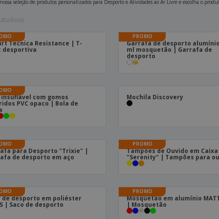
 nossa seleção de produtos personalizados para Desporto e Atividades ao Ar Livre e escolha o prod
ultado(s)
OMO
PROMO
irt Tecnica Resistance | T-
Garrafa de desporto alumínio
t desportiva
ml mosquetão | Garrafa de
desporto
OMO
 insuflável com gomos
Mochila Discovery
ridos PVC opaco | Bola de
a
OMO
PROMO
afa para Desporto "Trixie" |
Tampões de Ouvido em Caixa
afa de desporto em aço
"Serenity" | Tampões para o
OMO
PROMO
 de desporto em poliéster
Mosquetão em alumínio MA
 | Saco de desporto
| Mosquetão