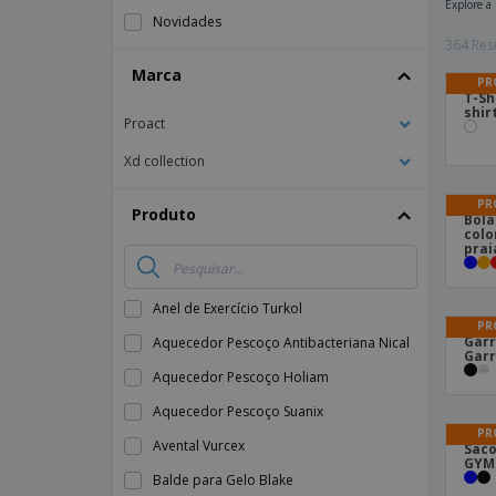
Explore a
Lonas
Novidades
364 Res
Marca
PR
T-Sh
shir
Proact
Xd collection
PR
Produto
Bola
colo
prai
Anel de Exercício Turkol
PR
Garr
Aquecedor Pescoço Antibacteriana Nical
Garr
Aquecedor Pescoço Holiam
Aquecedor Pescoço Suanix
PR
Avental Vurcex
Saco
GYMS
Balde para Gelo Blake