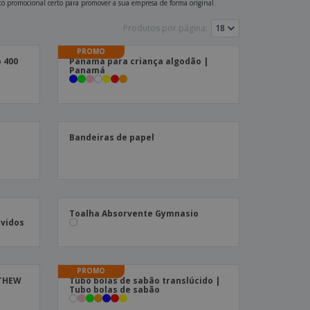
uto promocional certo para promover a sua empresa de forma original.
Produtos por página:
PROMO
 400
Panamá para criança algodão |
Panamá
Bandeiras de papel
Toalha Absorvente Gymnasio
uvidos
PROMO
TTHEW
Tubo bolas de sabão translúcido |
Tubo bolas de sabão