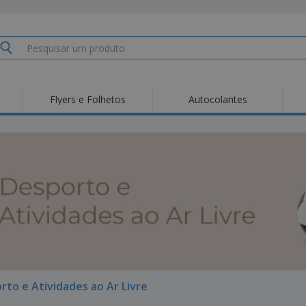
Flyers e Folhetos
Autocolantes
Des
Tendências
Novos Produtos
Pro
Bandeiras, Estandartes
Roll-up
T-Sh
e Guiões
Equipamentos e
Roll-ups
Bor
Artigos para serviços
de alimentação
Entregas domicílio e
Descartáveis
Ativ
takeaway
Autocolantes, Vinis e
Relógios de pulso
Trab
Cartazes
Camisolas
Taças e Troféus
Cai
Pre
Expositores
Medalhas
Per
Posters
Comida e Doces
Pro
rto e Atividades ao Ar Livre
Etiquetas para
Revi
Malas e Mochilas
Impressoras
Cat