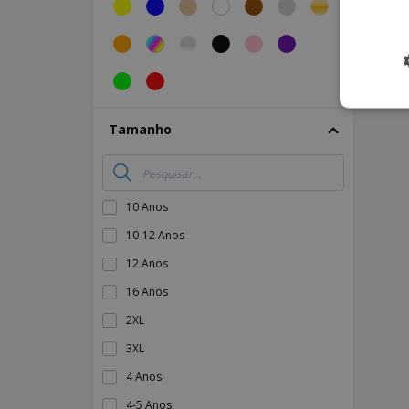
Bola Golf Nessa
Bola Lidok
Bola de praia
Bolsa Bicicleta Ritok
Bolsa Refrigeradora Coolcan
Tamanho
Bolsa Refrigeradora Hertum
Bolsa Sapatos Pirlo
Bolsa Selim Mapol
10 Anos
Bolsa Tira-colo Versox
10-12 Anos
Boné Fandol
12 Anos
Boné Laimbur
16 Anos
Braçadeira Refletora
2XL
Braçadeira para smartphone
3XL
Braçadeira refletora VISIBLE
4 Anos
Bracelete Kelan
4-5 Anos