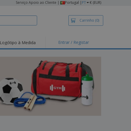
Serviço Apoio ao Cliente
|
Portugal |
PT
€ (EUR)
Carrinho
(0)
Entrar / Registar
Logótipo à Medida
taques e
moções
irts e Pólos
dados
idades ao Ar Livre
alhar de casa
xas de Expedição
ndas
sonalizadas
dutos ecológicos
stas, Livros e
alogos