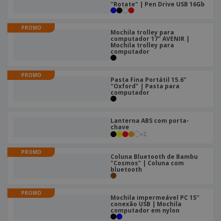
"Rotate" | Pen Drive USB 16Gb
PROMO
Mochila trolley para
computador 17" AVENIR |
Mochila trolley para
computador
PROMO
Pasta Fina Portátil 15.6"
"Oxford" | Pasta para
computador
Lanterna ABS com porta-
chave
+
2
PROMO
Coluna Bluetooth de Bambu
"Cosmos" | Coluna com
bluetooth
PROMO
Mochila impermeável PC 15''
conexão USB | Mochila
computador em nylon