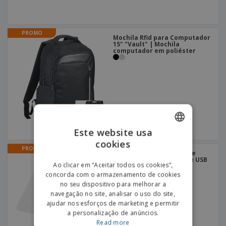
PROMO
Mochila Rfid para Computador
15" "Vault" | Mochila
computador em poliéster
Este website usa
cookies
ENGLISH
PROMO
Pen Usb 4Gb em Forma de
Cartão "Slim" | Pen Drive USB
PORTUGUESE
Ao clicar em “Aceitar todos os cookies”,
4Gb
concorda com o armazenamento de cookies
SPANISH
no seu dispositivo para melhorar a
navegação no site, analisar o uso do site,
ajudar nos esforços de marketing e permitir
a personalização de anúncios.
Read more