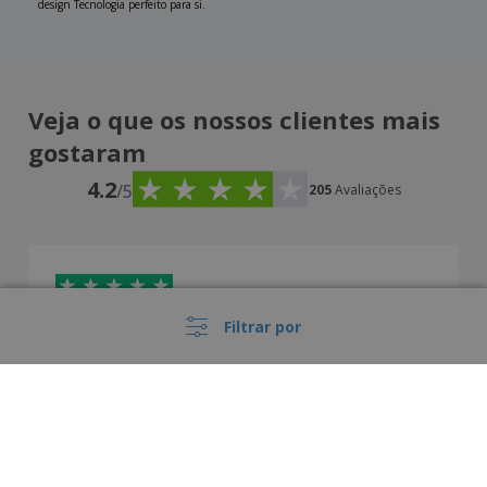
design Tecnologia perfeito para si.
Veja o que os nossos clientes mais
gostaram
4.2
/5
205
Avaliações
Filtrar por
Marco Ivo Borges
M
Portugal
Top!! Qualidade preço recomendável!!