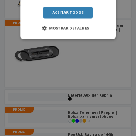
ACEITAR TODOS
PROMO
Bloqueador para câmara em
MOSTRAR DETALHES
PP com tampa deslizante |
Tampa para Webcam
Bateria Auxiliar Kaprin
PROMO
Bolsa Telémovel People |
Bolsa para smartphone
+
3
PROMO
Pen Usb Básica de 16Gb