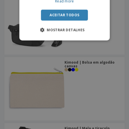
LAGOS
Read more
ACEITAR TODOS
MOSTRAR DETALHES
Kimood | Bolsa em algodão
canvas
Kimood | Mala a tiracolo