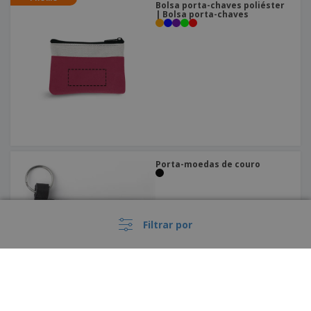
Bolsa porta-chaves poliéster
| Bolsa porta-chaves
Porta-moedas de couro
Filtrar por