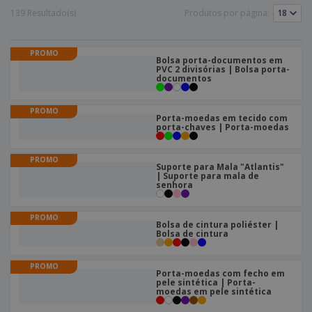
e
s
s
i
139 Resultado(s)
Produtos por página:
e
i
t
o
s
E
t
u
s
c
m
o
á
r
PROMO
b
r
r
Bolsa porta-documentos em
i
a
PVC 2 divisórias | Bolsa porta-
e
i
C
documentos
t
l
s
o
o
ó
a
m
r
m
PROMO
p
i
Porta-moedas em tecido com
e
T
porta-chaves | Porta-moedas
r
o
n
o
e
t
d
p
o
PROMO
o
o
Suporte para Mala "Atlantis"
Entrar /
s
| Suporte para mala de
r
Registar
senhora
o
T
s
e
p
m
Serviço
PROMO
r
Bolsa de cintura poliéster |
a
Apoio
Bolsa de cintura
o
ao
d
Cliente
u
PROMO
Porta-moedas com fecho em
t
pele sintética | Porta-
o
moedas em pele sintética
s