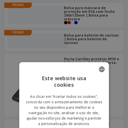
PROMO
Bolsa para máscara de
proteção em EVA com fecho
200x125mm | Bolsa para
máscara
PROMO
Bolsa para boletim de vacinas
| Bolsa para boletim de
vacinas
Porta-Cartões protetor RFID e
6 divisórias alumínio | Porta-
cartões em alumínio
Este website usa
cookies
ENGLISH
PORTUGUESE
Ao clicar em “Aceitar todos os cookies”,
concorda com o armazenamento de cookies
SPANISH
no seu dispositivo para melhorar a
navegação no site, analisar o uso do site,
ajudar nos esforços de marketing e permitir
a personalização de anúncios.
Bolsa de cintura em 600d