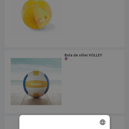
Bola de vôlei VOLLEY
Bola praia PLAYTIME