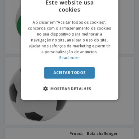
Este website usa
cookies
ENGLISH
PORTUGUESE
Ao clicar em “Aceitar todos os cookies”,
concorda com o armazenamento de cookies
SPANISH
no seu dispositivo para melhorar a
navegação no site, analisar o uso do site,
ajudar nos esforços de marketing e permitir
a personalização de anúncios.
Read more
Bola de futebol de PU
ACEITAR TODOS
MOSTRAR DETALHES
Proact | Bola challenger