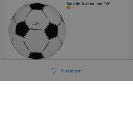
Bola de futebol em PVC
Filtrar por
Bola de praia insuflável
PECONIC
›
Portugal |
PT
(€ EUR )