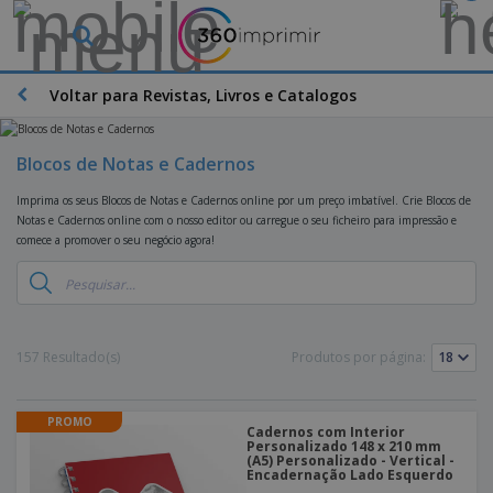
O
s
M
a
Voltar para Revistas, Livros e Catalogos
M
i
a
s
t
V
e
Blocos de Notas e Cadernos
e
B
r
n
r
i
Imprima os seus Blocos de Notas e Cadernos online por um preço imbatível. Crie Blocos de
d
i
a
Notas e Cadernos online com o nosso editor ou carregue o seu ficheiro para impressão e
i
n
i
comece a promover o seu negócio agora!
d
D
d
s
o
i
e
d
s
s
s
e
p
P
M
M
l
u
a
a
a
b
r
157 Resultado(s)
Produtos por página:
t
y
l
k
e
s
i
S
e
r
e
c
a
t
i
PROMO
E
i
Cadernos com Interior
c
i
a
x
Personalizado 148 x 210 mm
t
o
n
l
(A5) Personalizado - Vertical -
p
V
á
s
g
Encadernação Lado Esquerdo
d
o
e
r