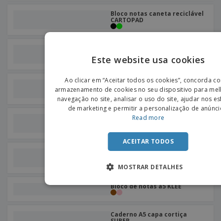
Bloco notas caneta reciclável
CARTOPAD
Caderno clássico de capa
dura
Este website usa cookies
ENGLIS
Ao clicar em “Aceitar todos os cookies”, concorda c
Bloco de notas de bolso
PORTU
MARLOWE
armazenamento de cookies no seu dispositivo para mel
navegação no site, analisar o uso do site, ajudar nos e
SPANIS
de marketing e permitir a personalização de anúnci
Caderno de papel efeito
Read more
pedra
ACEITAR TODOS
Caderno A5 pautado antibact.
ARCO CLEAN
MOSTRAR DETALHES
Bloco de notas a5 KLEE
Caderno A5 capa cortiça
SUBER