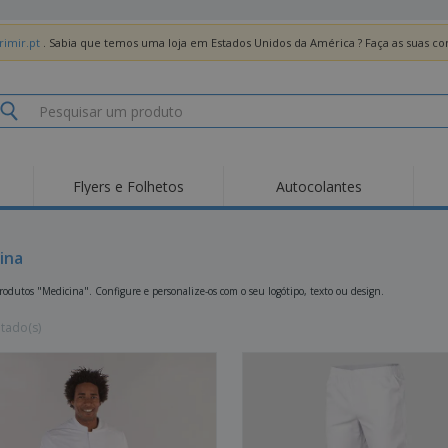
imir.pt
. Sabia que temos uma loja em Estados Unidos da América ? Faça as suas 
Flyers e Folhetos
Autocolantes
Des
Tendências
Novos Produtos
Pro
Bandeiras, Estandartes
ina
Roll-up
T-Sh
e Guiões
Equipamentos e
Roll-ups
Bor
odutos "Medicina". Configure e personalize-os com o seu logótipo, texto ou design.
Artigos para serviços
de alimentação
Entregas domicílio e
Descartáveis
Ativ
takeaway
ltado(s)
Autocolantes, Vinis e
Relógios de pulso
Trab
Cartazes
Camisolas
Taças e Troféus
Cai
Pre
Expositores
Medalhas
Per
Posters
Comida e Doces
Pro