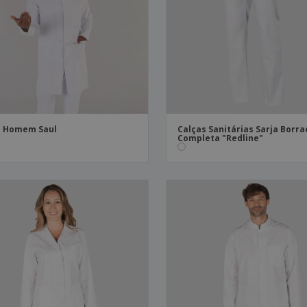
Etiquetas para
Revi
Malas e Mochilas
Impressoras
Cat
a Homem Saul
Calças Sanitárias Sarja Borr
Completa "Redline"