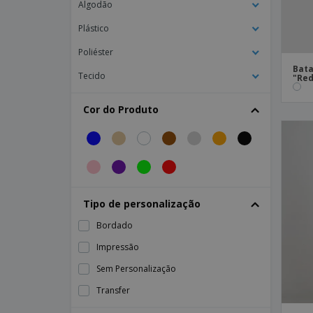
Algodão
Bata Homem Julen Combinada
Plástico
Bata Homem M/C Sarja
Poliéster
Bata Homem M/L Sarja
Bata
Tecido
"Red
Bata Homem Omar
Bata Homem Sahariana M/L Sarja
Cor do Produto
Bata Homem Saul
Bata Mulher "Granada" Combinada
Bata Mulher "Laura" M/L
Bata Mulher "Laura" Manga 3/4
Tipo de personalização
Bata Mulher "Oporto" Com Suporte
Bordado
Bata Mulher C/Pico Sem Manga Sarja
Impressão
Bata Mulher Cruzada Sarja
Sem Personalização
Bata Mulher Edurne "Redline"
Transfer
Bata Mulher Julia