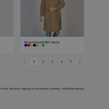
Bata Homem M/L Sarja
‹
›
1
2
3
4
5
 formas. Adicione o logotipo da sua empresa, endereço, informações pessoais