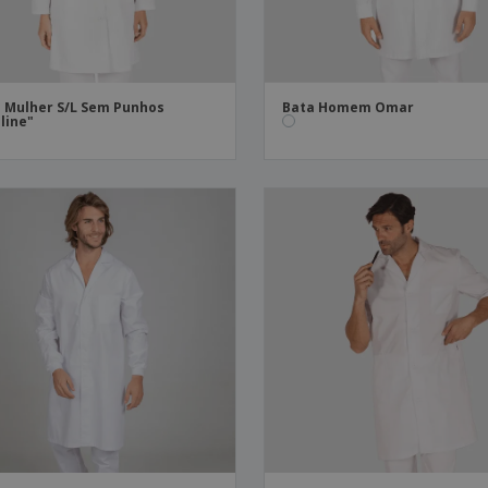
 Mulher S/L Sem Punhos
Bata Homem Omar
line"