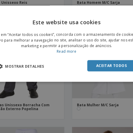
 Unissexo Reis
Bata Homem M/C Sarja
Este website usa cookies
ENGL
r em “Aceitar todos os cookies”, concorda com o armazenamento de cooki
POR
vo para melhorar a navegação no site, analisar o uso do site, ajudar nos e
marketing e permitir a personalização de anúncios.
SPAN
Read more
ACEITAR TODOS
MOSTRAR DETALHES
as Unissexo Borracha Com
Bata Mulher M/C Sarja
ão Externo Popelina