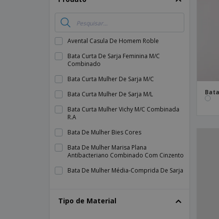
Íman
Lonas
Avental Casula De Homem Roble
Bata Curta De Sarja Feminina M/C
Combinado
Bata Curta Mulher De Sarja M/C
Bat
Bata Curta Mulher De Sarja M/L
Bata Curta Mulher Vichy M/C Combinada
R.A
Bata De Mulher Bies Cores
Bata De Mulher Marisa Plana
Antibacteriano Combinado Com Cinzento
Bata De Mulher Média-Comprida De Sarja
Bata De Mulher Sem Manga
Tipo de Material
Bata De Poliuretano Impermeável
Bata Homem Artur "Redline"