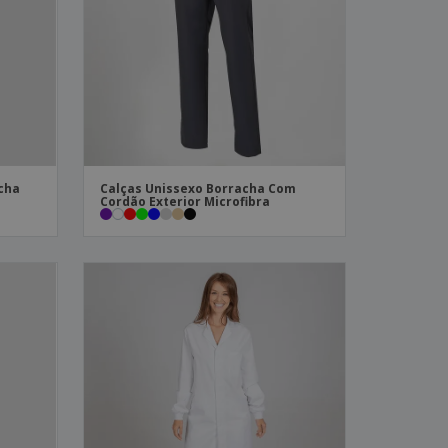
stas, Livros e
alogos
acha
Calças Unissexo Borracha Com
Cordão Exterior Microfibra