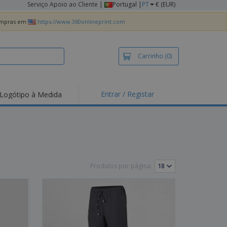
Serviço Apoio ao Cliente
|
Portugal |
PT
€ (EUR)
compras em
https://www.360onlineprint.com
Carrinho
(0)
Entrar / Registar
Logótipo à Medida
taques e
moções
irts e Pólos
dados
idades ao Ar Livre
Produtos por página:
alhar de casa
xas de Expedição
ndas
sonalizadas
dutos ecológicos