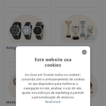
alimentação
Relógios de pulso
Taças e Troféus
Este website usa
cookies
ENGLISH
PORTUGUESE
Ao clicar em “Aceitar todos os cookies”,
concorda com o armazenamento de cookies
SPANISH
no seu dispositivo para melhorar a
navegação no site, analisar o uso do site,
ajudar nos esforços de marketing e permitir
a personalização de anúncios.
Read more
Medalhas
Comida e Doces