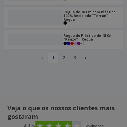
Régua de 30 Cm com Plástico
100% Reciclado "Terran" |
Régua
Régua de Plástico de 15 Cm
"Renzo" | Régua
+
6
‹
›
1
2
3
Veja o que os nossos clientes mais
gostaram
4.1
/5
30
Avaliações