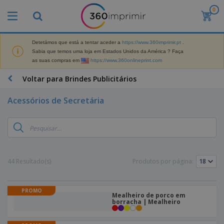
0
Detetámos que está a tentar aceder a
https://www.360imprimir.pt
.
Sabia que temos uma loja em Estados Unidos da América ? Faça
as suas compras em
https://www.360onlineprint.com
Voltar para Brindes Publicitários
Acessórios de Secretária
44 Resultado(s)
Produtos por página:
PROMO
Mealheiro de porco em
borracha | Mealheiro