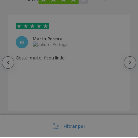
Marta Pereira
M
Portugal
Gostei muito, ficou lindo
Como os nossos clientes personalizaram o
Filtrar por
produto