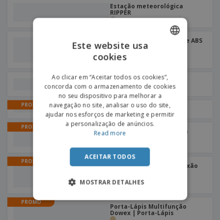
Estação meteorológica
RIPPER
Organizador em bambu e ABS
Este website usa
MOTT | Organizador de
secretária
cookies
ENGLISH
PORTUGUESE
Ao clicar em “Aceitar todos os cookies”,
Esquadro PS
concorda com o armazenamento de cookies
SPANISH
no seu dispositivo para melhorar a
navegação no site, analisar o uso do site,
PROMO
Calendários | Cubo
ajudar nos esforços de marketing e permitir
a personalização de anúncios.
PROMO
Porta-esferográficas em
Read more
acrílico | Porta-canetas
ACEITAR TODOS
PROMO
Ponteiro laser com conexão
USB e para PowerPoint |
Ponteiro Laser
MOSTRAR DETALHES
PROMO
Porta-Lápis Multifunção
Dowex | Porta-Lápis