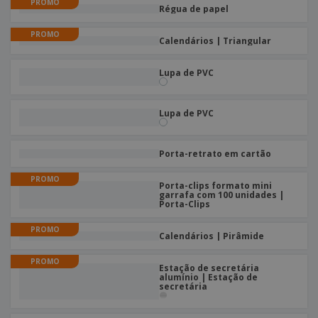
PROMO
Régua de papel
PROMO
Calendários | Triangular
Lupa de PVC
Lupa de PVC
Porta-retrato em cartão
PROMO
Porta-clips formato mini
garrafa com 100 unidades |
Porta-Clips
PROMO
Calendários | Pirâmide
PROMO
Estação de secretária
alumínio | Estação de
secretária