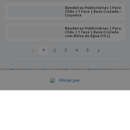
Bandeiras Publicitárias | Para
Chão | 1 Face | Base Cruzada -
Cinzenta
Bandeiras Publicitárias | Para
Chão | 1 Face | Base Cruzada
com Bolsa de Água (15 L)
‹
›
1
2
3
4
5
Mais informações sobre Bandeiras Publicitárias
Personalizados Baratos
Filtrar por
›
Portugal |
PT
(€ EUR )