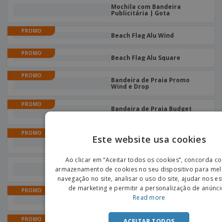
Mochila com Bandeira
Publicitária | Gota
PROMO
Beach Flag Alu Wind
PROMO
Beach Flag Alu Square
PROMO
Bandeira de Praia Promo
Wind e Drop
PROMO
Bandeira de Praia Budget
Quadrada
PROMO
Este website usa cookies
Bandeira de Praia em Fibra de
Vento/Gota
ENGLIS
Ao clicar em “Aceitar todos os cookies”, concorda c
Banner para Fixar ao Poste |
PORTU
armazenamento de cookies no seu dispositivo para mel
60 x 120cm
navegação no site, analisar o uso do site, ajudar nos e
SPANIS
de marketing e permitir a personalização de anúnci
PROMO
Bandeira de Praia Budget
Read more
Wind e Drop
PROMO
ACEITAR TODOS