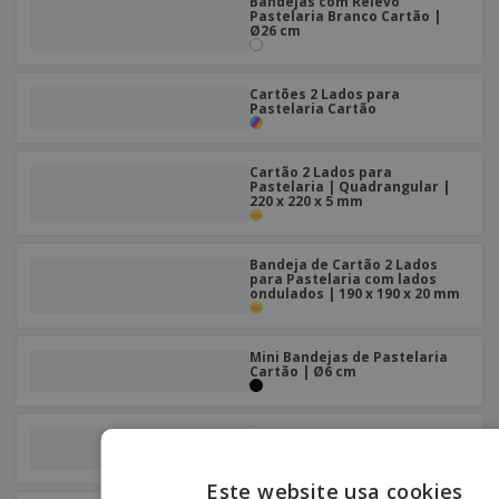
Bandejas com Relevo
Pastelaria Branco Cartão |
Ø26 cm
Cartões 2 Lados para
Pastelaria Cartão
Cartão 2 Lados para
Pastelaria | Quadrangular |
220 x 220 x 5 mm
Bandeja de Cartão 2 Lados
para Pastelaria com lados
ondulados | 190 x 190 x 20 mm
Mini Bandejas de Pastelaria
Cartão | Ø6 cm
Bandeja Pastelaria Branco
Cartão | 150 x 90 mm
Este website usa cookies