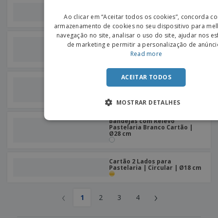
Bandejas Dourado Cartão |
ENGLIS
160 x 100 x 5 mm
Ao clicar em “Aceitar todos os cookies”, concorda c
PORTU
armazenamento de cookies no seu dispositivo para mel
navegação no site, analisar o uso do site, ajudar nos e
SPANIS
Mini Bandeja Retangular de
de marketing e permitir a personalização de anúnci
Pastelaria Dourado Cartão |
55 x 55 mm
Read more
ACEITAR TODOS
Bandeja c/ Fundos Dobrados
de Pastelaria Cartão | 100 x
45 x 15 mm
MOSTRAR DETALHES
Bandejas com Relevo
Pastelaria Branco Cartão |
Ø28 cm
Cartão 2 Lados para
Pastelaria | Circular | Ø18 cm
‹
›
1
2
3
4