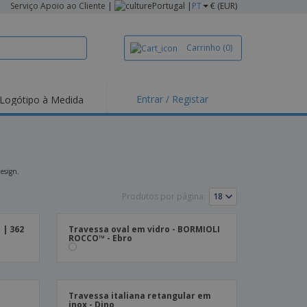
Serviço Apoio ao Cliente
|
Portugal |
PT
€ (EUR)
Carrinho
(0)
Entrar / Registar
Logótipo à Medida
taques e
moções
irts e Pólos
dados
design.
idades ao Ar Livre
Produtos por página:
alhar de casa
 | 362
Travessa oval em vidro - BORMIOLI
xas de Expedição
ROCCO™ - Ebro
ndas
sonalizadas
dutos ecológicos
stas, Livros e
Travessa italiana retangular em
alogos
inox - Dino