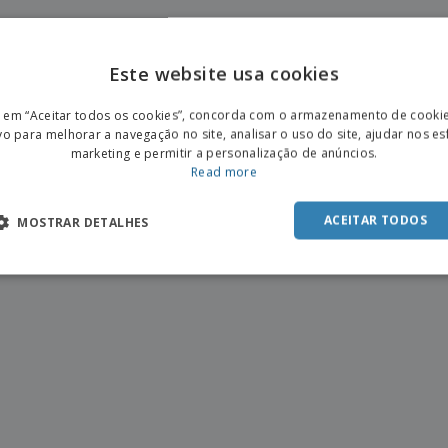
Este website usa cookies
mais sobre Bandejas e travessas de servir
ENGL
r em “Aceitar todos os cookies”, concorda com o armazenamento de cooki
ocurando Bandejas e travessas de servir personalizados, está no lugar certo. pode criar Bandejas e
POR
vo para melhorar a navegação no site, analisar o uso do site, ajudar nos e
endereço, informações pessoais ou qualquer outra coisa que possa imaginar!
marketing e permitir a personalização de anúncios.
SPAN
Read more
ACEITAR TODOS
MOSTRAR DETALHES