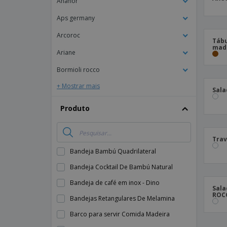
Anaflor
Lonas
Aps germany
Arcoroc
Tábu
made
Ariane
Bormioli rocco
+ Mostrar mais
Sala
Produto
Trav
Bandeja Bambú Quadrilateral
Bandeja Cocktail De Bambú Natural
Bandeja de café em inox - Dino
Sala
ROC
Bandejas Retangulares De Melamina
Barco para servir Comida Madeira