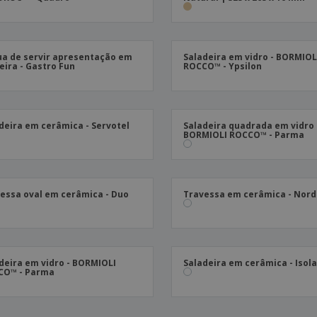
a de servir apresentação em
Saladeira em vidro - BORMIOL
ira - Gastro Fun
ROCCO™ - Ypsilon
deira em cerâmica - Servotel
Saladeira quadrada em vidro 
BORMIOLI ROCCO™ - Parma
essa oval em cerâmica - Duo
Travessa em cerâmica - Nord
deira em vidro - BORMIOLI
Saladeira em cerâmica - Isol
CO™ - Parma