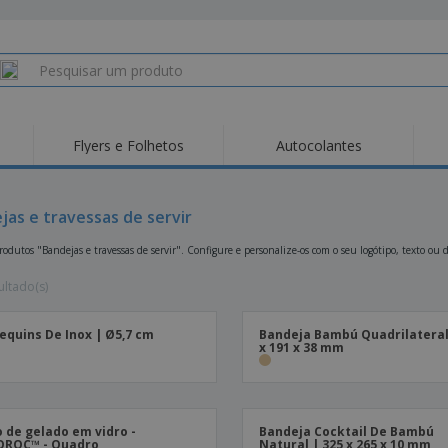
Flyers e Folhetos
Autocolantes
Des
Tendências
Novos Produtos
Pro
Bandeiras, Estandartes
jas e travessas de servir
Roll-up
T-Sh
e Guiões
Equipamentos e
Roll-ups
Bor
odutos "Bandejas e travessas de servir". Configure e personalize-os com o seu logótipo, texto ou 
Artigos para serviços
de alimentação
Entregas domicílio e
Descartáveis
Ativ
takeaway
ultado(s)
Autocolantes, Vinis e
Relógios de pulso
Trab
Cartazes
quins De Inox | Ø5,7 cm
Bandeja Bambú Quadrilateral
Camisolas
Taças e Troféus
Cai
x 191 x 38 mm
Pre
Expositores
Medalhas
Per
Posters
Comida e Doces
Pro
Etiquetas para
Revi
Malas e Mochilas
 de gelado em vidro -
Bandeja Cocktail De Bambú
Impressoras
Cat
OROC™ - Quadro
Natural | 325 x 265 x 10 mm