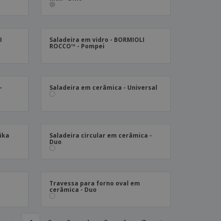
I
Saladeira em vidro - BORMIOLI
ROCCO™ - Pompei
-
Saladeira em cerâmica - Universal
ika
Saladeira circular em cerâmica -
Duo
a
Travessa para forno oval em
cerâmica - Duo