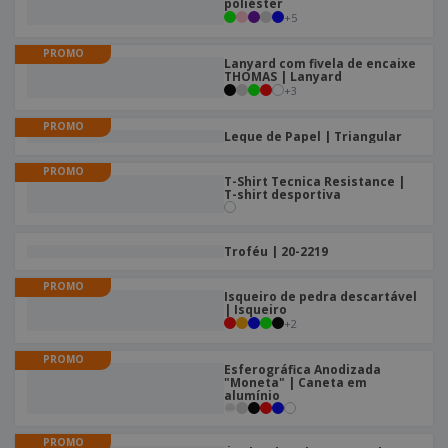
poliéster
+
5
PROMO
Lanyard com fivela de encaixe
THOMAS | Lanyard
+
3
PROMO
Leque de Papel | Triangular
PROMO
T-Shirt Tecnica Resistance |
T-shirt desportiva
Troféu | 20-2219
PROMO
Isqueiro de pedra descartável
| Isqueiro
+
2
PROMO
Esferográfica Anodizada
"Moneta" | Caneta em
alumínio
PROMO