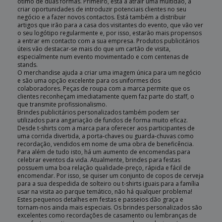
ótimo de duas formas. Primeiro, está a atrair uma multidão, a
criar oportunidades de introduzir potenciais clientes no seu
negócio e a fazer novos contactos. Está também a distribuir
artigos que irão para a casa dos visitantes do evento, que vão ver
o seu logótipo regularmente e, por isso, estarão mais propensos
a entrar em contacto com a sua empresa. Produtos publicitários
úteis vão destacar-se mais do que um cartão de visita,
especialmente num evento movimentado e com centenas de
stands.
O merchandise ajuda a criar uma imagem única para um negócio
e são uma opção excelente para os uniformes dos
colaboradores. Peças de roupa com a marca permite que os
clientes reconheçam imediatamente quem faz parte do staff, o
que transmite profissionalismo.
Brindes publicitários personalizados também podem ser
utilizados para angariação de fundos de forma muito eficaz.
Desde t-shirts com a marca para oferecer aos participantes de
uma corrida divertida, a porta-chaves ou guarda-chuvas como
recordação, vendidos em nome de uma obra de beneficência.
Para além de tudo isto, há um aumento de encomendas para
celebrar eventos da vida. Atualmente, brindes para festas
possuem uma boa relação qualidade-preço, rápida e fácil de
encomendar. Por isso, se quiser um conjunto de copos de cerveja
para a sua despedida de solteiro ou t-shirts iguais para a família
usar na visita ao parque temático, não há qualquer problema!
Estes pequenos detalhes em festas e passeios dão graça e
tornam-nos ainda mais especiais. Os brindes personalizados são
excelentes como recordações de casamento ou lembranças de