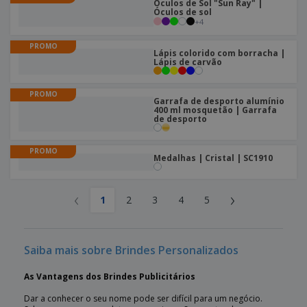
Óculos de Sol "Sun Ray" |
Óculos de sol
+
4
PROMO
Lápis colorido com borracha |
Lápis de carvão
PROMO
Garrafa de desporto alumínio
400 ml mosquetão | Garrafa
de desporto
PROMO
Medalhas | Cristal | SC1910
‹
›
1
2
3
4
5
Saiba mais sobre Brindes Personalizados
As Vantagens dos Brindes Publicitários
Dar a conhecer o seu nome pode ser difícil para um negócio.