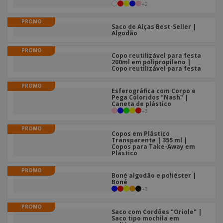
+
2
PROMO
Saco de Alças Best-Seller |
Algodão
PROMO
Copo reutilizável para festa
200ml em polipropileno |
Copo reutilizável para festa
PROMO
Esferográfica com Corpo e
Pega Coloridos "Nash" |
Caneta de plástico
+
3
PROMO
Copos em Plástico
Transparente | 355 ml |
Copos para Take-Away em
Plástico
PROMO
Boné algodão e poliéster |
Boné
+
3
PROMO
Saco com Cordões "Oriole" |
Saco tipo mochila em