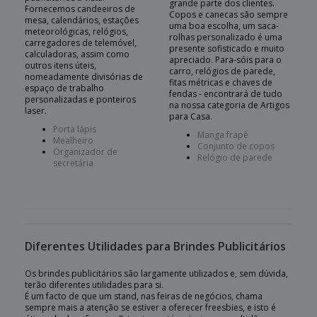
grande parte dos clientes.
Fornecemos candeeiros de
Copos e canecas são sempre
mesa, calendários, estações
uma boa escolha, um saca-
meteorológicas, relógios,
rolhas personalizado é uma
carregadores de telemóvel,
presente sofisticado e muito
calculadoras, assim como
apreciado. Para-sóis para o
outros itens úteis,
carro, relógios de parede,
nomeadamente divisórias de
fitas métricas e chaves de
espaço de trabalho
fendas - encontrará de tudo
personalizadas e ponteiros
na nossa categoria de Artigos
laser.
para Casa.
Porta lápis
Manga frapê
Mealheiro
Conjunto de copos
Organizador de
Relógio de parede
secretária
Diferentes Utilidades para Brindes Publicitários
Os brindes publicitários são largamente utilizados e, sem dúvida,
terão diferentes utilidades para si.
É um facto de que um stand, nas feiras de negócios, chama
sempre mais a atenção se estiver a oferecer freesbies, e isto é