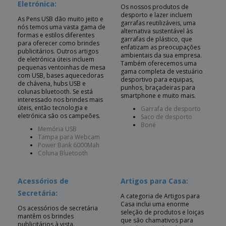
Eletrónica:
Os nossos produtos de
desporto e lazer incluem
As Pens USB dão muito jeito e
garrafas reutilizáveis, uma
nós temos uma vasta gama de
alternativa sustentável às
formas e estilos diferentes
garrafas de plástico, que
para oferecer como brindes
enfatizam as preocupações
publicitários. Outros artigos
ambientais da sua empresa.
de eletrónica úteis incluem
Também oferecemos uma
pequenas ventoinhas de mesa
gama completa de vestuário
com USB, bases aquecedoras
desportivo para equipas,
de chávena, hubs USB e
punhos, braçadeiras para
colunas bluetooth. Se está
smartphone e muito mais.
interessado nos brindes mais
úteis, então tecnologia e
Garrafa de desporto
eletrónica são os campeões.
Saco de desporto
Boné
Memória USB
Tampa para Webcam
Power Bank 6000Mah
Coluna Bluetooth
Acessórios de
Artigos para Casa:
Secretária:
A categoria de Artigos para
Casa inclui uma enorme
Os acessórios de secretária
seleção de produtos e loiças
mantêm os brindes
que são chamativos para
publicitários à vista.