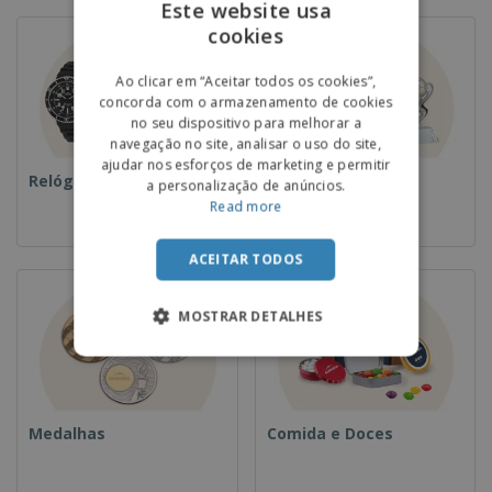
Este website usa
cookies
ENGLISH
PORTUGUESE
Ao clicar em “Aceitar todos os cookies”,
concorda com o armazenamento de cookies
SPANISH
no seu dispositivo para melhorar a
navegação no site, analisar o uso do site,
ajudar nos esforços de marketing e permitir
Relógios de pulso
Taças e Troféus
a personalização de anúncios.
Read more
ACEITAR TODOS
MOSTRAR DETALHES
Medalhas
Comida e Doces