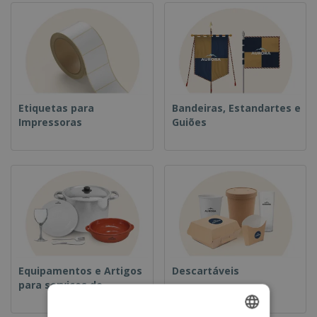
Etiquetas para
Bandeiras, Estandartes e
Impressoras
Guiões
Equipamentos e Artigos
Descartáveis
para serviços de
alimentação