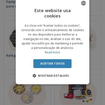
Equipamentos e Artigos
Descartáveis
para serviços de
Este website usa
alimentação
cookies
ENGLISH
PORTUGUESE
Ao clicar em “Aceitar todos os cookies”,
concorda com o armazenamento de cookies
SPANISH
no seu dispositivo para melhorar a
navegação no site, analisar o uso do site,
ajudar nos esforços de marketing e permitir
a personalização de anúncios.
Read more
Relógios de pulso
Taças e Troféus
ACEITAR TODOS
MOSTRAR DETALHES