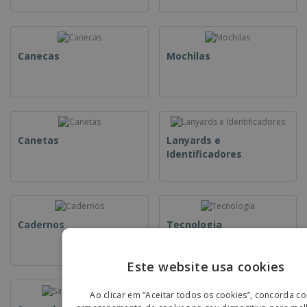
Canecas
Mochilas
Canetas
Lanyards e
Identificadores
Cadernos
Tecnologia
Este website usa cookies
ENGLIS
Ao clicar em “Aceitar todos os cookies”, concorda c
PORTU