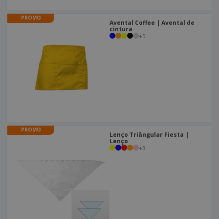
PROMO
Avental Coffee | Avental de
cintura
+
5
PROMO
Lenço Triângular Fiesta |
Lenço
+
3