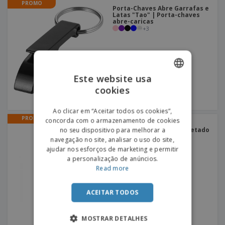
PROMO
Porta-Chaves Abre Garrafas e
Latas "Tao" | Porta-chaves
abre-caricas
+
3
Este website usa
cookies
ENGLISH
PORTUGUESE
Ao clicar em “Aceitar todos os cookies”,
PROMO
concorda com o armazenamento de cookies
Copo facetado 250ml em
SPANISH
polipropileno | Copo facetado
no seu dispositivo para melhorar a
navegação no site, analisar o uso do site,
ajudar nos esforços de marketing e permitir
a personalização de anúncios.
Read more
ACEITAR TODOS
MOSTRAR DETALHES