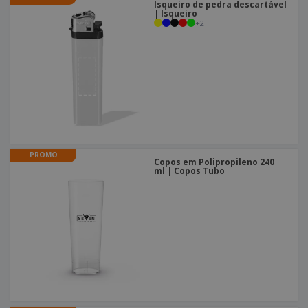
Isqueiro de pedra descartável
| Isqueiro
+
2
PROMO
Copos em Polipropileno 240
ml | Copos Tubo