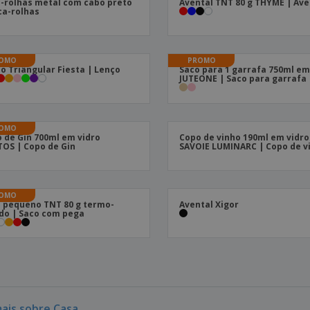
-rolhas metal com cabo preto
Avental TNT 80 g THYME | Ave
ca-rolhas
OMO
PROMO
o Triângular Fiesta | Lenço
Saco para 1 garrafa 750ml em
JUTEONE | Saco para garrafa
OMO
 de Gin 700ml em vidro
Copo de vinho 190ml em vidro
OS | Copo de Gin
SAVOIE LUMINARC | Copo de v
OMO
 pequeno TNT 80 g termo-
Avental Xigor
do | Saco com pega
mais sobre Casa