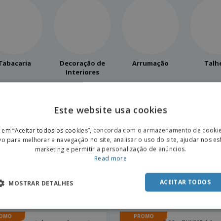
Tabacaria
Decoração de
Arrumação
Talh
Interiores
sultado(s)
Este website usa cookies
ENGL
OMO
PROMO
eiro de pedra descartável |
Copos em Polipropileno 240 m
r em “Aceitar todos os cookies”, concorda com o armazenamento de cooki
eiro
Copos Tubo
POR
vo para melhorar a navegação no site, analisar o uso do site, ajudar nos e
marketing e permitir a personalização de anúncios.
SPAN
Read more
OMO
PROMO
 facetado 250ml em
Tapete de papel para carro
ACEITAR TODOS
MOSTRAR DETALHES
propileno | Copo facetado
OMO
PROMO