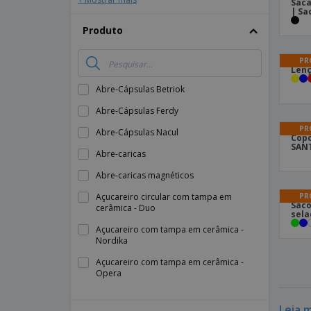
Saca
| Sa
Produto
PR
Lenç
Abre-Cápsulas Betriok
Abre-Cápsulas Ferdy
PR
Abre-Cápsulas Nacul
Copo
SANT
Abre-caricas
Abre-caricas magnéticos
PR
Açucareiro circular com tampa em
Saco
cerâmica - Duo
sela
Açucareiro com tampa em cerâmica -
Nordika
Açucareiro com tampa em cerâmica -
Opera
Açucareiro em cerâmica - Eclipse
Leia 