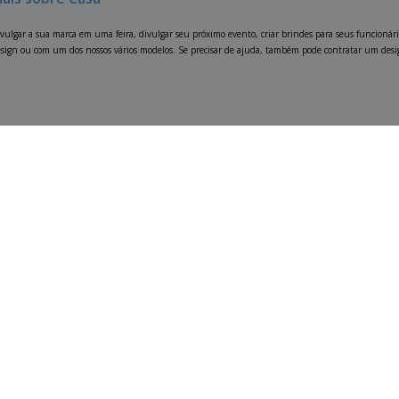
ivulgar a sua marca em uma feira, divulgar seu próximo evento, criar brindes para seus funcionár
esign ou com um dos nossos vários modelos. Se precisar de ajuda, também pode contratar um designe