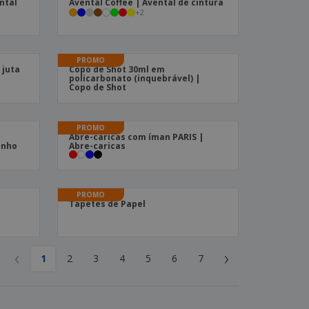
ntal
Avental Coffee | Avental de cintura
+
2
PROMO
 juta
Copo de Shot 30ml em
policarbonato (inquebrável) |
Copo de Shot
PROMO
Abre-caricas com íman PARIS |
inho
Abre-caricas
PROMO
Tapetes de Papel
‹
›
1
2
3
4
5
6
7