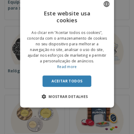
Equipamentos e Artigos
Descartáveis
para serviços de
Este website usa
alimentação
cookies
ENGLISH
PORTUGUESE
Ao clicar em “Aceitar todos os cookies”,
concorda com o armazenamento de cookies
SPANISH
no seu dispositivo para melhorar a
navegação no site, analisar o uso do site,
ajudar nos esforços de marketing e permitir
a personalização de anúncios.
Read more
Relógios de pulso
Taças e Troféus
ACEITAR TODOS
MOSTRAR DETALHES